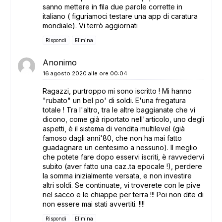
sanno mettere in fila due parole corrette in
italiano ( figuriamoci testare una app di caratura
mondiale). Vi terrò aggiornati
Rispondi
Elimina
Anonimo
16 agosto 2020 alle ore 00:04
Ragazzi, purtroppo mi sono iscritto ! Mi hanno
"rubato" un bel po' di soldi. E'una fregatura
totale ! Tra l'altro, tra le altre baggianate che vi
dicono, come già riportato nell'articolo, uno degli
aspetti, è il sistema di vendita multilevel (già
famoso dagli anni'80, che non ha mai fatto
guadagnare un centesimo a nessuno). Il meglio
che potete fare dopo esservi iscriti, è ravvedervi
subito (aver fatto una caz..ta epocale !), perdere
la somma inizialmente versata, e non investire
altri soldi. Se continuate, vi troverete con le pive
nel sacco e le chiappe per terra !!! Poi non dite di
non essere mai stati avvertiti. !!!!
Rispondi
Elimina