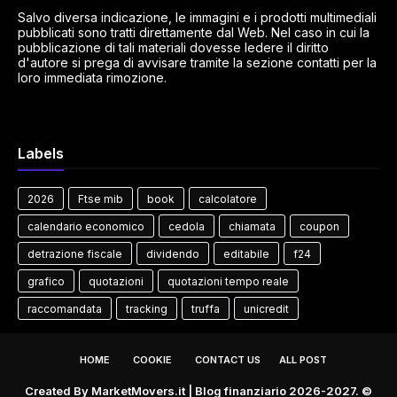
Salvo diversa indicazione, le immagini e i prodotti multimediali
pubblicati sono tratti direttamente dal Web. Nel caso in cui la
pubblicazione di tali materiali dovesse ledere il diritto
d'autore si prega di avvisare tramite la sezione contatti per la
loro immediata rimozione.
Labels
2026
Ftse mib
book
calcolatore
calendario economico
cedola
chiamata
coupon
detrazione fiscale
dividendo
editabile
f24
grafico
quotazioni
quotazioni tempo reale
raccomandata
tracking
truffa
unicredit
HOME
COOKIE
CONTACT US
ALL POST
Created By
MarketMovers.it
| Blog finanziario 2026-2027. ©