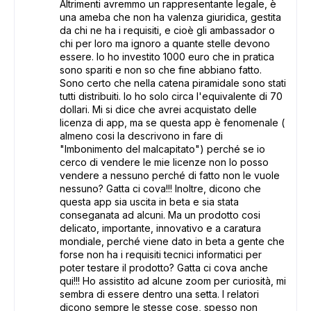
Altrimenti avremmo un rappresentante legale, è
una ameba che non ha valenza giuridica, gestita
da chi ne ha i requisiti, e cioè gli ambassador o
chi per loro ma ignoro a quante stelle devono
essere. Io ho investito 1000 euro che in pratica
sono spariti e non so che fine abbiano fatto.
Sono certo che nella catena piramidale sono stati
tutti distribuiti. Io ho solo circa l'equivalente di 70
dollari. Mi si dice che avrei acquistato delle
licenza di app, ma se questa app è fenomenale (
almeno cosi la descrivono in fare di
"Imbonimento del malcapitato") perché se io
cerco di vendere le mie licenze non lo posso
vendere a nessuno perché di fatto non le vuole
nessuno? Gatta ci cova!!! Inoltre, dicono che
questa app sia uscita in beta e sia stata
conseganata ad alcuni. Ma un prodotto cosi
delicato, importante, innovativo e a caratura
mondiale, perché viene dato in beta a gente che
forse non ha i requisiti tecnici informatici per
poter testare il prodotto? Gatta ci cova anche
qui!!! Ho assistito ad alcune zoom per curiosità, mi
sembra di essere dentro una setta. I relatori
dicono sempre le stesse cose, spesso non