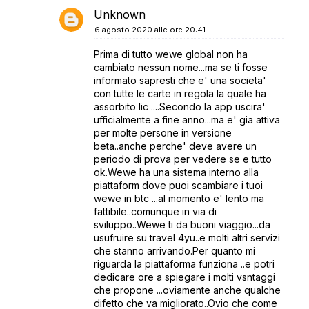
Unknown
6 agosto 2020 alle ore 20:41
Prima di tutto wewe global non ha
cambiato nessun nome...ma se ti fosse
informato sapresti che e' una societa'
con tutte le carte in regola la quale ha
assorbito lic ....Secondo la app uscira'
ufficialmente a fine anno...ma e' gia attiva
per molte persone in versione
beta..anche perche' deve avere un
periodo di prova per vedere se e tutto
ok.Wewe ha una sistema interno alla
piattaform dove puoi scambiare i tuoi
wewe in btc ...al momento e' lento ma
fattibile..comunque in via di
sviluppo..Wewe ti da buoni viaggio...da
usufruire su travel 4yu..e molti altri servizi
che stanno arrivando.Per quanto mi
riguarda la piattaforma funziona ..e potri
dedicare ore a spiegare i molti vsntaggi
che propone ...oviamente anche qualche
difetto che va migliorato..Ovio che come