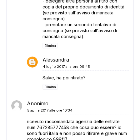
- delegare altra persona al ritiro con
copia del proprio documento di identità
(se previsto sull'avviso di mancata
consegna)
- prenotare un secondo tentativo di
consegna (se previsto sull'avviso di
mancata consegna).
Elimina
Alessandra
4 luglio 2017 alle ore 09:45
Salve, ha poi ritirato?
Elimina
Anonimo
5 aprile 2017 alle ore 10:34
ricevuto raccomandata agenzia delle entrate
num 767285777458 che cosa puo essere? io
sono fuori italia e non posso ritirare e grave num
cronologico 899f17