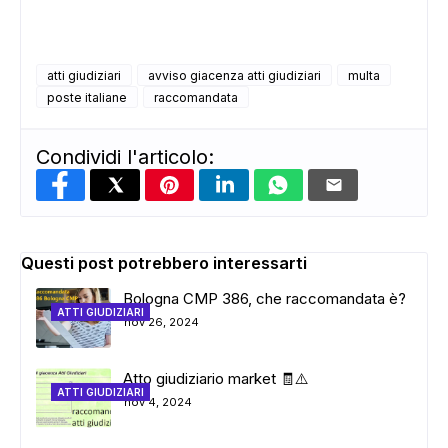
atti giudiziari
avviso giacenza atti giudiziari
multa
poste italiane
raccomandata
Condividi l'articolo:
Questi post potrebbero interessarti
Bologna CMP 386, che raccomandata è?
ATTI GIUDIZIARI
nov 26, 2024
Atto giudiziario market 🧾⚠️
ATTI GIUDIZIARI
nov 4, 2024