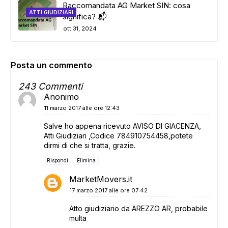
Raccomandata AG Market SIN: cosa
ATTI GIUDIZIARI
significa? 📬
ott 31, 2024
Posta un commento
243 Commenti
Anonimo
11 marzo 2017 alle ore 12:43
Salve ho appena ricevuto AVISO DI GIACENZA,
Atti Giudiziari ,Codice 784910754458,potete
dirmi di che si tratta, grazie.
Rispondi
Elimina
MarketMovers.it
17 marzo 2017 alle ore 07:42
Atto giudiziario da AREZZO AR, probabile
multa