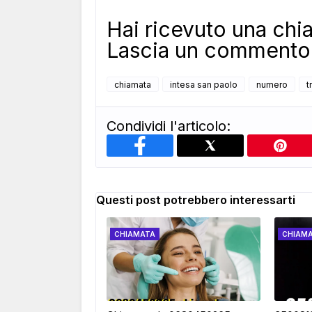
Hai ricevuto una ch
Lascia un commento 
chiamata
intesa san paolo
numero
t
Condividi l'articolo:
Questi post potrebbero interessarti
CHIAMATA
CHIAM