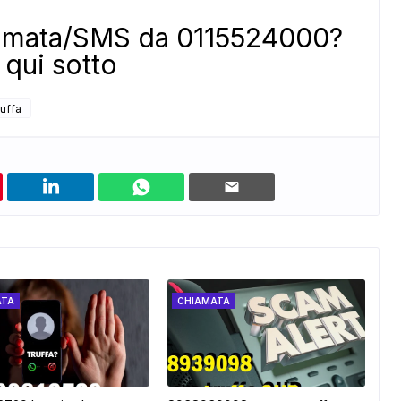
iamata/SMS da 0115524000?
qui sotto
ruffa
ATA
CHIAMATA