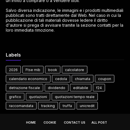
un invito a comprare o a vendere titoli.
Salvo diversa indicazione, le immagini e i prodotti multimediali
pubblicati sono tratti direttamente dal Web. Nel caso in cui la
pubblicazione di tali materiali dovesse ledere il diritto
d'autore si prega di avvisare tramite la sezione contatti per la
loro immediata rimozione.
Labels
2026
Ftse mib
book
calcolatore
calendario economico
cedola
chiamata
coupon
detrazione fiscale
dividendo
editabile
f24
grafico
quotazioni
quotazioni tempo reale
raccomandata
tracking
truffa
unicredit
HOME
COOKIE
CONTACT US
ALL POST