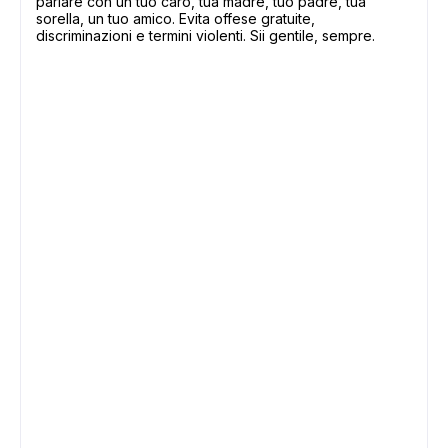
parlare con un tuo caro, tua madre, tuo padre, tua
sorella, un tuo amico. Evita offese gratuite,
discriminazioni e termini violenti. Sii gentile, sempre.