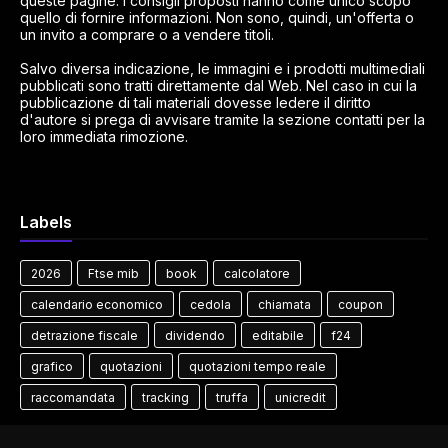
queste pagine. I consigli proposti hanno come unico scopo
quello di fornire informazioni. Non sono, quindi, un'offerta o
un invito a comprare o a vendere titoli.
Salvo diversa indicazione, le immagini e i prodotti multimediali
pubblicati sono tratti direttamente dal Web. Nel caso in cui la
pubblicazione di tali materiali dovesse ledere il diritto
d'autore si prega di avvisare tramite la sezione contatti per la
loro immediata rimozione.
Labels
2026
Ftse mib
book
calcolatore
calendario economico
cedola
chiamata
coupon
detrazione fiscale
dividendo
editabile
f24
grafico
quotazioni
quotazioni tempo reale
raccomandata
tracking
truffa
unicredit