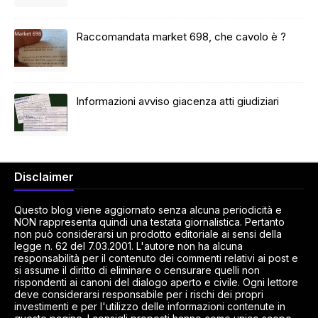
Raccomandata market 698, che cavolo è ?
Informazioni avviso giacenza atti giudiziari
Disclaimer
Questo blog viene aggiornato senza alcuna periodicità e
NON rappresenta quindi una testata giornalistica. Pertanto
non può considerarsi un prodotto editoriale ai sensi della
legge n. 62 del 7.03.2001. L'autore non ha alcuna
responsabilità per il contenuto dei commenti relativi ai post e
si assume il diritto di eliminare o censurare quelli non
rispondenti ai canoni del dialogo aperto e civile. Ogni lettore
deve considerarsi responsabile per i rischi dei propri
investimenti e per l'utilizzo delle informazioni contenute in