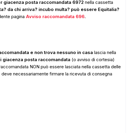
per giacenza posta raccomandata 6972
nella cassetta
atta? da chi arriva? incubo multa? può essere Equitalia?
edente pagina
Avviso raccomandata 696
.
raccomandata e non trova nessuno in casa
lascia nella
di giacenza posta raccomandata
(o avviso di cortesia)
 raccomandata NON può essere lasciata nella cassetta delle
are deve necessariamente firmare la ricevuta di consegna