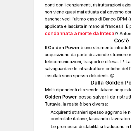
conti con licenziamenti, ristrutturazioni az
non viene quasi mai attuata dal governo dorm
banche: vedi l'ultimo caso di Banco BPM (a
applicata e lasciata in mano ai francesi). E 
condannata a morte da Intesa
)? Anto
Cos'è 
Il
Golden Power
è uno strumento introdotto
acquisizione da parte di aziende straniere 
telecomunicazioni, trasporti e difesa. 📑 La
salvaguardare le infrastrutture critiche del P
i risultati sono spesso deludenti. 😟
Dalla Golden P
Molti dipendenti di aziende italiane acquisi
Golden Power
possa salvarli da ristrut
Tuttavia, la realtà è ben diversa:
Acquirenti stranieri spesso aggirano le n
controllate italiane, lasciando i lavoratori 
Le promesse di stabilità si traducono in