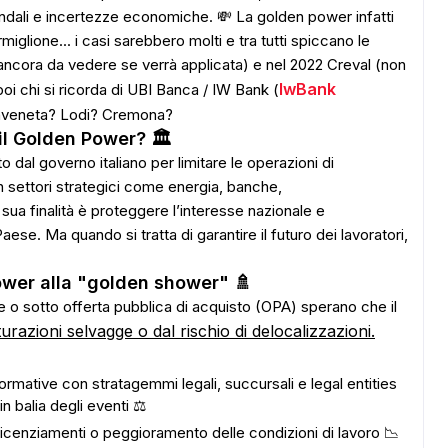
iendali e incertezze economiche. 💸 La golden power infatti
iglione... i casi sarebbero molti e tra tutti spiccano le
ncora da vedere se verrà applicata) e nel 2022 Creval (non
IwBank
poi chi si ricorda di UBI Banca / IW Bank (
nveneta? Lodi? Cremona?
il Golden Power? 🏛️
 dal governo italiano per limitare le operazioni di
in settori strategici come energia, banche,
 sua finalità è proteggere l’interesse nazionale e
aese. Ma quando si tratta di garantire il futuro dei lavoratori,
ower alla "golden shower" 🚿
te o sotto offerta pubblica di acquisto (OPA) sperano che il
turazioni selvagge o dal rischio di delocalizzazioni.
ormative con stratagemmi legali, succursali e legal entities
in balia degli eventi ⚖️
 licenziamenti o peggioramento delle condizioni di lavoro 📉