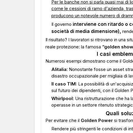
Per le banche non si parla quasi mai di l
come le cessioni di ramo d'azienda, tra
producono un notevole numero di drammi
interviene con ritardo o c
Il governo
società di media dimensione),
rende
Il risultato? I lavoratori si ritrovano in una 
reale protezione: la famosa
“golden show
I casi emblema
Numerosi esempi dimostrano come il Gold
Alitalia:
Nonostante fosse un asset strat
disastro occupazionale per migliaia di lav
Il caso TIM:
La possibilità di un'acquisi
sul futuro dei dipendenti, con il Golde
Whirlpool:
Una ristrutturazione che ha l
operasse in un settore ritenuto strategi
Quali soluz
Per evitare che il
Golden Power
si trasfor
Rendere più stringenti le condizioni di 