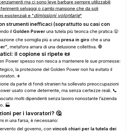
icenziamenti ma ci sono leve barbare sempre utilizzabili
sferimenti selvaggi o cambi mansione che da soli
dimissioni volontarie
 esistenziali e "
"
on strumenti inefficaci (soprattutto su casi con
ndo il
Golden Power
una tutela più teorica che pratica 😤
ADS
situazione che somiglia più a una
presa in giro
che a una
er”
, metafora amara di una delusione collettiva. 🛑
tici: il copione si ripete 📜
en Power spesso non riesca a mantenere le sue promesse:
egico, la protezione del Golden Power non ha evitato il
oratori. ✈️
zione da parte di fondi stranieri ha sollevato preoccupazioni
n Power usato come deterrente, ma senza certezze reali. 📞
asciato molti dipendenti senza lavoro nonostante l’azienda
co. 🏭
ioni per i lavoratori? 🤔
mi in una farsa, è necessario:
intervento del governo, con
vincoli chiari per la tutela dei