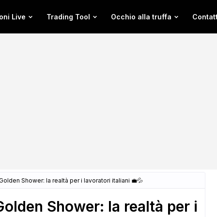
oni Live
Trading Tool
Occhio alla truffa
Contatt
lden Shower: la realtà per i lavoratori italiani 💼💦
lden Shower: la realtà per i