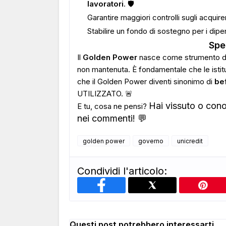
lavoratori
. 🛡️
Garantire maggiori controlli sugli acquirent
Stabilire un fondo di sostegno per i dipe
Spe
Il
Golden Power
nasce come strumento di tu
non mantenuta. È fondamentale che le istituz
che il Golden Power diventi sinonimo di
be
UTILIZZATO. 🚨
Hai vissuto o cono
E tu, cosa ne pensi?
nei commenti! 💬
golden power
governo
unicredit
Condividi l'articolo:
Questi post potrebbero interessarti