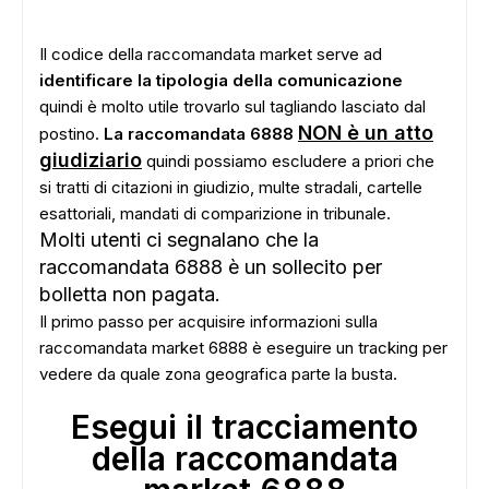
Il codice della raccomandata market serve ad
identificare la tipologia della comunicazione
quindi è molto utile trovarlo sul tagliando lasciato dal
NON è un atto
postino.
La raccomandata 6888
giudiziario
quindi possiamo escludere a priori che
si tratti di citazioni in giudizio, multe stradali, cartelle
esattoriali, mandati di comparizione in tribunale.
Molti utenti ci segnalano che la
raccomandata 6888 è un sollecito per
bolletta non pagata.
Il primo passo per acquisire informazioni sulla
raccomandata market 6888 è eseguire un tracking per
vedere da quale zona geografica parte la busta.
Esegui il tracciamento
della raccomandata