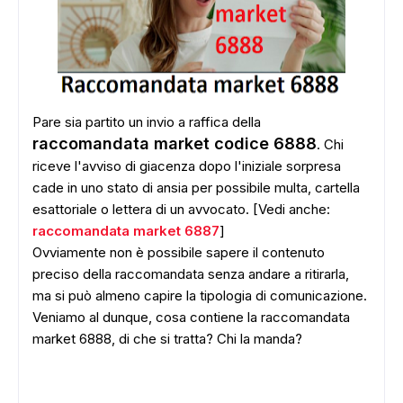
Pare sia partito un invio a raffica della
raccomandata market codice 6888
. Chi
riceve l'avviso di giacenza dopo l'iniziale sorpresa
cade in uno stato di ansia per possibile multa, cartella
esattoriale o lettera di un avvocato. [Vedi anche:
raccomandata market 6887
]
Ovviamente non è possibile sapere il contenuto
preciso della raccomandata senza andare a ritirarla,
ma si può almeno capire la tipologia di comunicazione.
Veniamo al dunque, cosa contiene la raccomandata
market 6888, di che si tratta? Chi la manda?