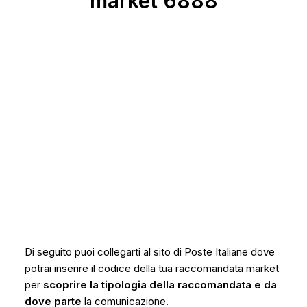
market 6888
Di seguito puoi collegarti al sito di Poste Italiane dove
potrai inserire il codice della tua raccomandata market
per
scoprire la tipologia della raccomandata e da
dove parte
la comunicazione.