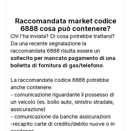
Raccomandata market codice
6888 cosa può contenere?
Chi l'ha inviata? Di cosa potrebbe trattarsi?
Da una recente segnalazione la
raccomandata 6888 risulta essere un
sollecito per mancato pagamento di una
bolletta di fornitura di gas/telefono
.
La raccomandata codice 6888 potrebbe
anche contenere:
- comunicazione riguardante il possesso di
un veicolo (es. bollo auto, sinistro stradale,
assicurazione)
- comunicazione da banche assicurazioni
ADS
-recapito carte di credito/debito nuove o in