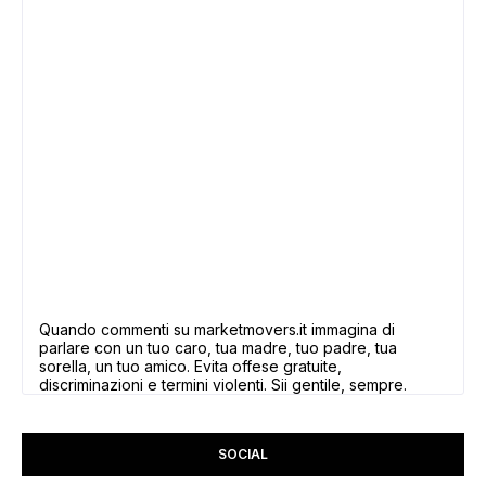
Quando commenti su marketmovers.it immagina di
parlare con un tuo caro, tua madre, tuo padre, tua
sorella, un tuo amico. Evita offese gratuite,
discriminazioni e termini violenti. Sii gentile, sempre.
SOCIAL