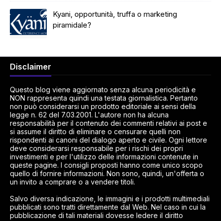
Kyani, opportunità, truffa o marketing
piramidale?
Disclaimer
Questo blog viene aggiornato senza alcuna periodicità e
NON rappresenta quindi una testata giornalistica. Pertanto
non può considerarsi un prodotto editoriale ai sensi della
legge n. 62 del 7.03.2001. L'autore non ha alcuna
responsabilità per il contenuto dei commenti relativi ai post e
si assume il diritto di eliminare o censurare quelli non
rispondenti ai canoni del dialogo aperto e civile. Ogni lettore
deve considerarsi responsabile per i rischi dei propri
investimenti e per l'utilizzo delle informazioni contenute in
queste pagine. I consigli proposti hanno come unico scopo
quello di fornire informazioni. Non sono, quindi, un'offerta o
un invito a comprare o a vendere titoli.
Salvo diversa indicazione, le immagini e i prodotti multimediali
pubblicati sono tratti direttamente dal Web. Nel caso in cui la
pubblicazione di tali materiali dovesse ledere il diritto