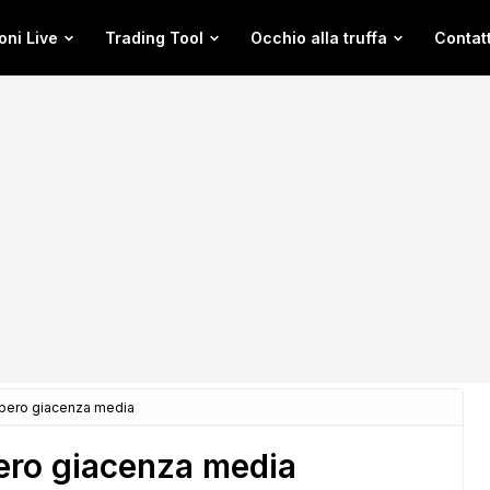
oni Live
Trading Tool
Occhio alla truffa
Contatt
upero giacenza media
pero giacenza media