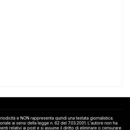
odicità e NON rappresenta quindi una testata giornalistica.
riale ai sensi della legge n. 62 del 7.03.2001. L'autore non ha
ti relativi ai post e si assume il diritto di eliminare o censurare