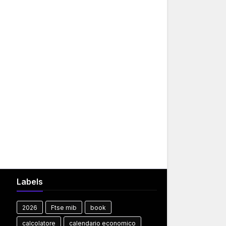
Labels
2026
Ftse mib
book
calcolatore
calendario economico