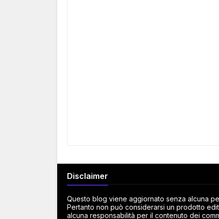
Disclaimer
Questo blog viene aggiornato senza alcuna peri
Pertanto non può considerarsi un prodotto edito
alcuna responsabilità per il contenuto dei commen