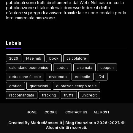
pubblicati sono tratti direttamente dal Web. Nel caso in cui la
pubblicazione di tali materiali dovesse ledere il diritto
d'autore si prega di avvisare tramite la sezione contatti per la
loro immediata rimozione.
Labels
2026
Ftse mib
book
calcolatore
calendario economico
cedola
chiamata
coupon
detrazione fiscale
dividendo
editabile
f24
grafico
quotazioni
quotazioni tempo reale
raccomandata
tracking
truffa
unicredit
HOME
COOKIE
CONTACT US
ALL POST
Created By
MarketMovers.it
| Blog finanziario 2026-2027. ©
Alcuni diritti riservati.