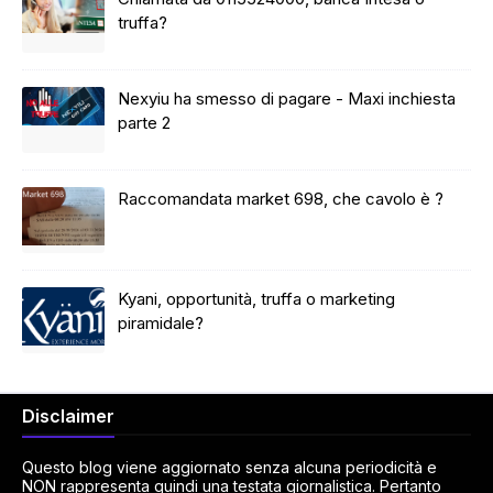
truffa?
Nexyiu ha smesso di pagare - Maxi inchiesta
parte 2
Raccomandata market 698, che cavolo è ?
Kyani, opportunità, truffa o marketing
piramidale?
Disclaimer
Questo blog viene aggiornato senza alcuna periodicità e
NON rappresenta quindi una testata giornalistica. Pertanto