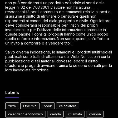
non può considerarsi un prodotto editoriale ai sensi della
legge n. 62 del 7.03.2001. L'autore non ha alcuna
responsabilità per il contenuto dei commenti relativi ai post e
si assume il diritto di eliminare o censurare quelli non
rispondenti ai canoni del dialogo aperto e civile. Ogni lettore
deve considerarsi responsabile per i rischi dei propri
investimenti e per l'utilizzo delle informazioni contenute in
queste pagine. I consigli proposti hanno come unico scopo
quello di fornire informazioni. Non sono, quindi, un'offerta o
un invito a comprare o a vendere titoli.
Salvo diversa indicazione, le immagini e i prodotti multimediali
pubblicati sono tratti direttamente dal Web. Nel caso in cui la
pubblicazione di tali materiali dovesse ledere il diritto
d'autore si prega di avvisare tramite la sezione contatti per la
loro immediata rimozione.
Labels
2026
Ftse mib
book
calcolatore
calendario economico
cedola
chiamata
coupon