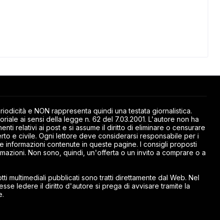
odicità e NON rappresenta quindi una testata giornalistica.
riale ai sensi della legge n. 62 del 7.03.2001. L'autore non ha
ti relativi ai post e si assume il diritto di eliminare o censurare
rto e civile. Ogni lettore deve considerarsi responsabile per i
elle informazioni contenute in queste pagine. I consigli proposti
mazioni. Non sono, quindi, un'offerta o un invito a comprare o a
ti multimediali pubblicati sono tratti direttamente dal Web. Nel
esse ledere il diritto d'autore si prega di avvisare tramite la
e.