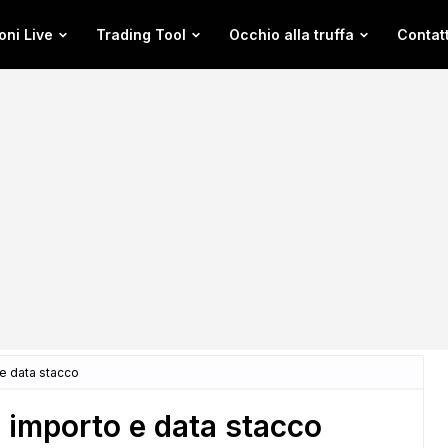
oni Live
Trading Tool
Occhio alla truffa
Contatt
e data stacco
importo e data stacco