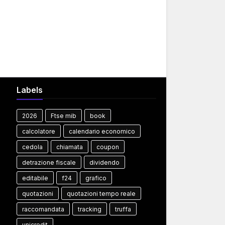
Labels
2026
Ftse mib
book
calcolatore
calendario economico
cedola
chiamata
coupon
detrazione fiscale
dividendo
editabile
f24
grafico
quotazioni
quotazioni tempo reale
raccomandata
tracking
truffa
unicredit