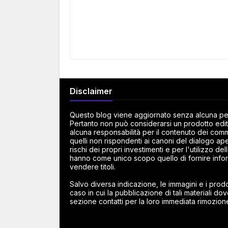
Disclaimer
Questo blog viene aggiornato senza alcuna peri
Pertanto non può considerarsi un prodotto edito
alcuna responsabilità per il contenuto dei commen
quelli non rispondenti ai canoni del dialogo ape
rischi dei propri investimenti e per l'utilizzo d
hanno come unico scopo quello di fornire infor
vendere titoli.
Salvo diversa indicazione, le immagini e i prodot
caso in cui la pubblicazione di tali materiali dov
sezione contatti per la loro immediata rimozion