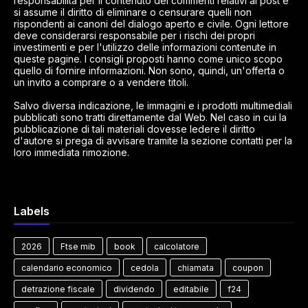
responsabilità per il contenuto dei commenti relativi ai post e
si assume il diritto di eliminare o censurare quelli non
rispondenti ai canoni del dialogo aperto e civile. Ogni lettore
deve considerarsi responsabile per i rischi dei propri
investimenti e per l'utilizzo delle informazioni contenute in
queste pagine. I consigli proposti hanno come unico scopo
quello di fornire informazioni. Non sono, quindi, un'offerta o
un invito a comprare o a vendere titoli.
Salvo diversa indicazione, le immagini e i prodotti multimediali
pubblicati sono tratti direttamente dal Web. Nel caso in cui la
pubblicazione di tali materiali dovesse ledere il diritto
d'autore si prega di avvisare tramite la sezione contatti per la
loro immediata rimozione.
Labels
2026
Ftse mib
book
calcolatore
calendario economico
cedola
chiamata
coupon
detrazione fiscale
dividendo
editabile
f24