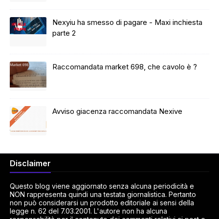
Nexyiu ha smesso di pagare - Maxi inchiesta
parte 2
Raccomandata market 698, che cavolo è ?
Avviso giacenza raccomandata Nexive
Disclaimer
Questo blog viene aggiornato senza alcuna periodicità e
NON rappresenta quindi una testata giornalistica. Pertanto
non può considerarsi un prodotto editoriale ai sensi della
legge n. 62 del 7.03.2001. L'autore non ha alcuna