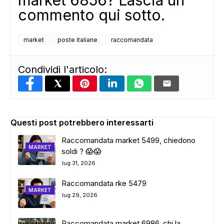
market 6856? Lascia un
commento qui sotto.
market
poste italiane
raccomandata
Condividi l'articolo:
Questi post potrebbero interessarti
Raccomandata market 5499, chiedono
MARKET
soldi ? 😱😱
lug 31, 2026
Raccomandata rke 5479
MARKET
lug 29, 2026
Raccomandata market 6986, chi la