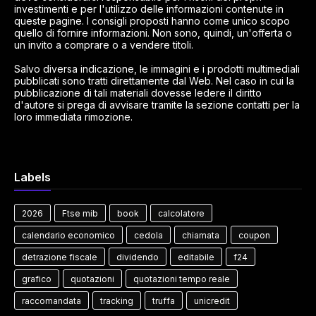
investimenti e per l'utilizzo delle informazioni contenute in
queste pagine. I consigli proposti hanno come unico scopo
quello di fornire informazioni. Non sono, quindi, un'offerta o
un invito a comprare o a vendere titoli.
Salvo diversa indicazione, le immagini e i prodotti multimediali
pubblicati sono tratti direttamente dal Web. Nel caso in cui la
pubblicazione di tali materiali dovesse ledere il diritto
d'autore si prega di avvisare tramite la sezione contatti per la
loro immediata rimozione.
Labels
2026
Ftse mib
book
calcolatore
calendario economico
cedola
chiamata
coupon
detrazione fiscale
dividendo
editabile
f24
grafico
quotazioni
quotazioni tempo reale
raccomandata
tracking
truffa
unicredit