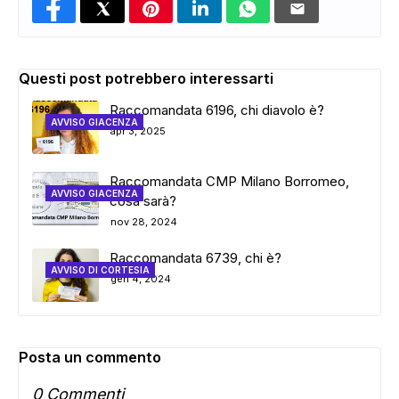
Questi post potrebbero interessarti
Raccomandata 6196, chi diavolo è?
AVVISO GIACENZA
apr 3, 2025
Raccomandata CMP Milano Borromeo,
AVVISO GIACENZA
cosa sarà?
nov 28, 2024
Raccomandata 6739, chi è?
AVVISO DI CORTESIA
gen 4, 2024
Posta un commento
0 Commenti