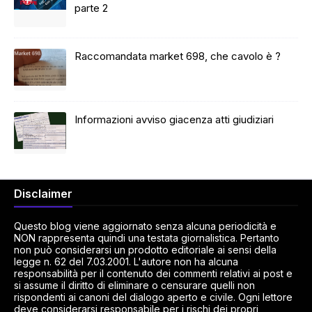
parte 2
Raccomandata market 698, che cavolo è ?
Informazioni avviso giacenza atti giudiziari
Disclaimer
Questo blog viene aggiornato senza alcuna periodicità e
NON rappresenta quindi una testata giornalistica. Pertanto
non può considerarsi un prodotto editoriale ai sensi della
legge n. 62 del 7.03.2001. L'autore non ha alcuna
responsabilità per il contenuto dei commenti relativi ai post e
si assume il diritto di eliminare o censurare quelli non
rispondenti ai canoni del dialogo aperto e civile. Ogni lettore
deve considerarsi responsabile per i rischi dei propri