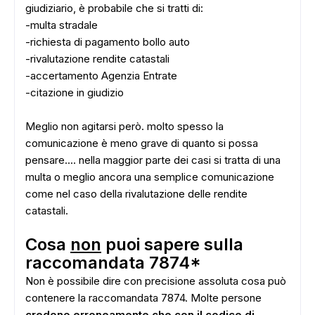
giudiziario, è probabile che si tratti di:
-multa stradale
-richiesta di pagamento bollo auto
-rivalutazione rendite catastali
-accertamento Agenzia Entrate
-citazione in giudizio
Meglio non agitarsi però. molto spesso la
comunicazione è meno grave di quanto si possa
pensare.... nella maggior parte dei casi si tratta di una
multa o meglio ancora una semplice comunicazione
come nel caso della rivalutazione delle rendite
catastali.
ADS
Cosa
non
puoi sapere sulla
raccomandata 7874*
Non è possibile dire con precisione assoluta cosa può
contenere la raccomandata 7874. Molte persone
credono erroneamente che con il codice di