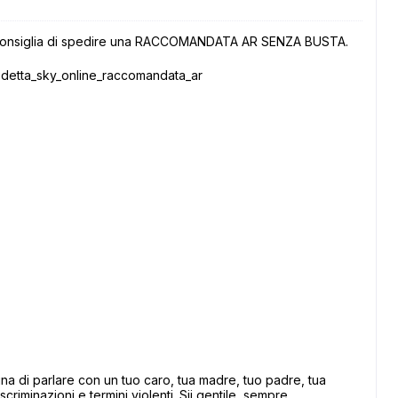
si consiglia di spedire una RACCOMANDATA AR SENZA BUSTA.
sdetta_sky_online_raccomandata_ar
 di parlare con un tuo caro, tua madre, tuo padre, tua
scriminazioni e termini violenti. Sii gentile, sempre.