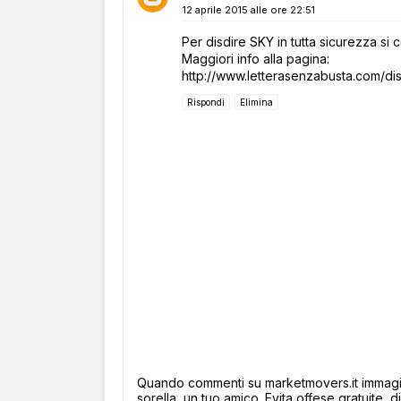
12 aprile 2015 alle ore 22:51
Per disdire SKY in tutta sicurezza 
Maggiori info alla pagina:
http://www.letterasenzabusta.com/di
Rispondi
Elimina
Quando commenti su marketmovers.it immagina
sorella, un tuo amico. Evita offese gratuite, di