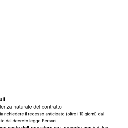
uli
enza naturale del contratto
ia richiedere il recesso anticipato (oltre i 10 giorni) dal
ito dal decreto legge Bersani.
me costo dell'operatore se il decoder non è di tua