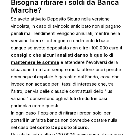
Bisogna ritirare i soldi da Banca
Marche?
Se avete attivato Deposito Sicuro nella versione
vincolata, in caso di svincolo anticipato non si pagano
penali ma i rendimenti vengono annullati, mentre nella
versione libera si ottengono i rendimenti di base:
dunque se avete depositato non oltre i 100.000 euro
il
consiglio che alcuni analisti danno è quello di
mantenere le somme
e attendere l'evolversi della
situazione (ma fate sempre molta attenzione) perchè
comunque il capitale è garantito dal Fondo, cosa che
inveec non accade per i tassi di interesse che, tra
l'altro, per via delle clausole contrattuali dello "ius
variandi" consentono agli istituti di ridurli in casi
particolari come questi.
In ogni caso l'opzione di ritirare i propri soldi per
portarli in un'altra banca non dovrebbe costare nulla
nel caso del
conto Deposito Sicuro
.
Per chi ha cifre oltre i 100.000€ ovviamente il discorso