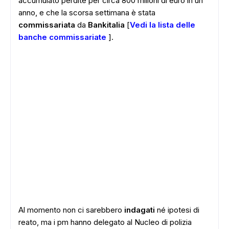
accumulato perdite per circa 800 milioni di euro in un
anno, e che la scorsa settimana è stata
commissariata
da
Bankitalia
[
Vedi la lista delle
banche commissariate
].
Al momento non ci sarebbero
indagati
né ipotesi di
reato, ma i pm hanno delegato al Nucleo di polizia