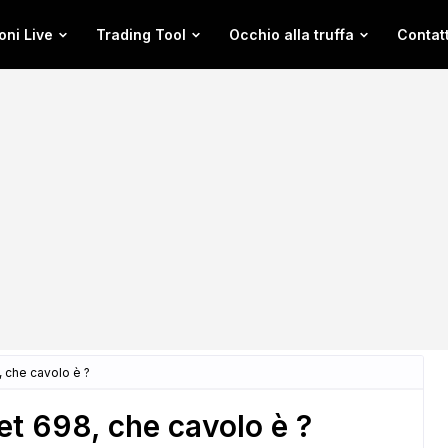
oni Live
Trading Tool
Occhio alla truffa
Contatt
 che cavolo è ?
t 698, che cavolo è ?