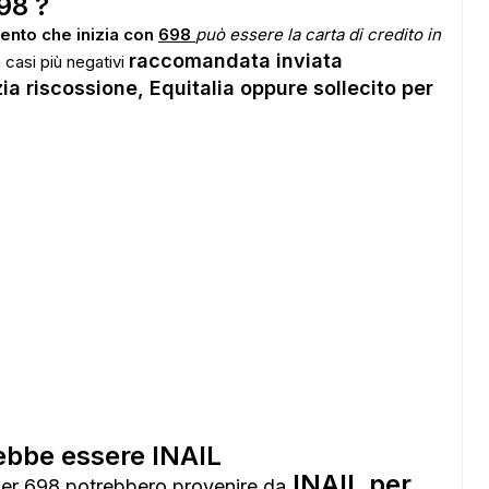
98 ?
ento che inizia con
698
può essere la carta di credito in
raccomandata inviata
 casi più negativi
ia riscossione, Equitalia oppure sollecito per
bbe essere INAIL
INAIL per
er 698 potrebbero provenire da