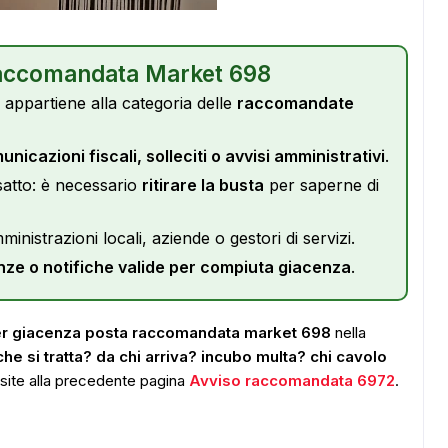
Raccomandata Market 698
appartiene alla categoria delle
raccomandate
nicazioni fiscali, solleciti o avvisi amministrativi
.
esatto: è necessario
ritirare la busta
per saperne di
inistrazioni locali, aziende o gestori di servizi.
ze o notifiche valide per compiuta giacenza
.
per giacenza posta raccomandata market 698
nella
che si tratta? da chi arriva? incubo multa? chi cavolo
visite alla precedente pagina
Avviso raccomandata 6972
.