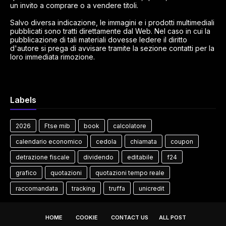
un invito a comprare o a vendere titoli.
Salvo diversa indicazione, le immagini e i prodotti multimediali
pubblicati sono tratti direttamente dal Web. Nel caso in cui la
pubblicazione di tali materiali dovesse ledere il diritto
d'autore si prega di avvisare tramite la sezione contatti per la
loro immediata rimozione.
Labels
2026
Ftse mib
book
calcolatore
calendario economico
cedola
chiamata
coupon
detrazione fiscale
dividendo
editabile
f24
grafico
quotazioni
quotazioni tempo reale
raccomandata
tracking
truffa
unicredit
HOME
COOKIE
CONTACT US
ALL POST