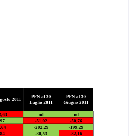
PFN al 30
PFN al 30
gosto 2011
Luglio 2011
Giugno 2011
2,63
nd
nd
,97
-51,02
-50,76
,64
-202,29
-199,29
,84
-80,53
-82,16