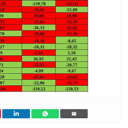
,28
-139,78
-142,41
,28
-59,41
-55,88
20
19,00
19,90
,32
-25,65
-25,10
,63
-36,33
-41,02
,70
-39,80
-35,50
,39
-10,30
-8,65
ADS
,27
-28,32
-28,32
59
1,54
1,58
42
36,93
21,43
72
-25,92
-20,77
24
-4,89
-9,67
,28
-25,61
-25,62
,87
-22,06
-23,71
,84
-118,52
-120,53