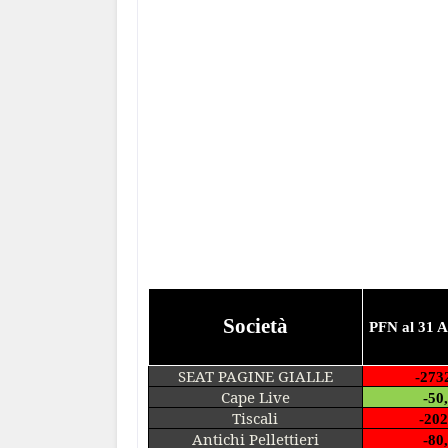
Società
PFN al 31 A
SEAT PAGINE GIALLE
-273
Cape Live
-50
Tiscali
-202
Antichi Pellettieri
-80