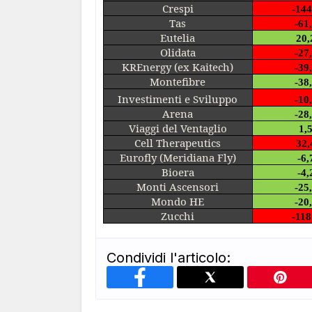
Crespi
-144
Tas
-61
Eutelia
20,
Olidata
-27
KREnergy (ex Kaitech)
-39
Montefibre
-38
Investimenti e Sviluppo
-10
Arena
-28
Viaggi del Ventaglio
1,
Cell Therapeutics
32,
Eurofly (Meridiana Fly)
-6,
Bioera
-4,
Monti Ascensori
-25
Mondo HE
-20
Zucchi
-118
Condividi l'articolo: