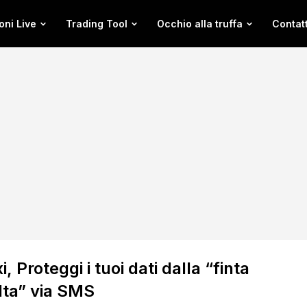
oni Live
Trading Tool
Occhio alla truffa
Contatt
i, Proteggi i tuoi dati dalla “finta
ta” via SMS