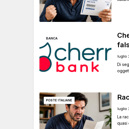
Che
BANCA
fal
luglio
Di seg
oggett
Rac
POSTE ITALIANE
luglio
La rac
quasi