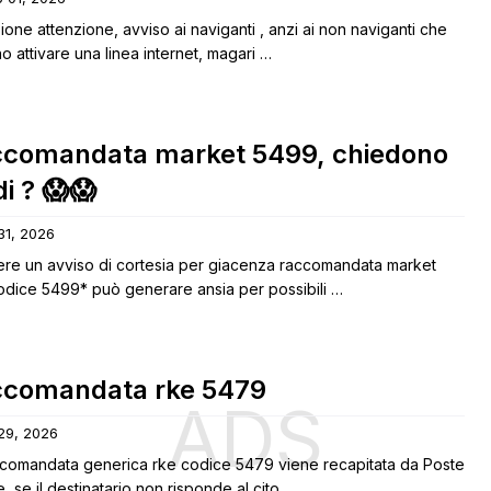
ione attenzione, avviso ai naviganti , anzi ai non naviganti che
 attivare una linea internet, magari …
comandata market 5499, chiedono
di ? 😱😱
 31, 2026
ere un avviso di cortesia per giacenza raccomandata market
odice 5499* può generare ansia per possibili …
comandata rke 5479
ADS
 29, 2026
ccomandata generica rke codice 5479 viene recapitata da Poste
ne, se il destinatario non risponde al cito…