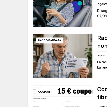
agost
Di seg
07/08
Rac
RACCOMANDATA
non
agost
La ra
Italia
Cod
COUPON
fib
agosto