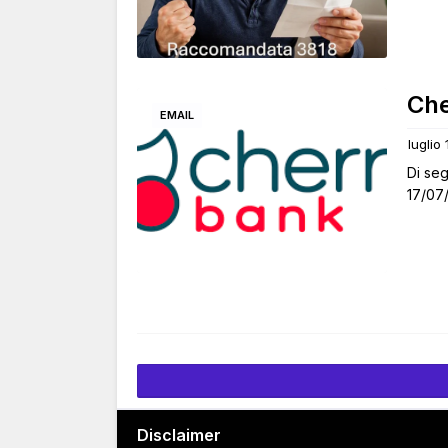
Che
EMAIL
luglio
Di seg
17/07/
Disclaimer