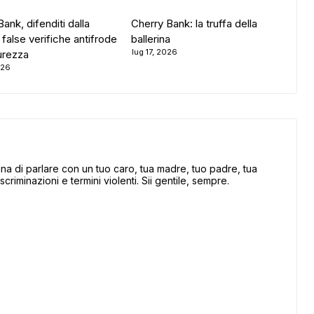
ank, difenditi dalla
Cherry Bank: la truffa della
i false verifiche antifrode
ballerina
lug 17, 2026
curezza
026
 di parlare con un tuo caro, tua madre, tuo padre, tua
scriminazioni e termini violenti. Sii gentile, sempre.