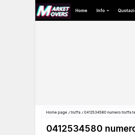
Home
Info
Quotazi
Home page
truffa
0412534580 numero truffa t
0412534580 numero 