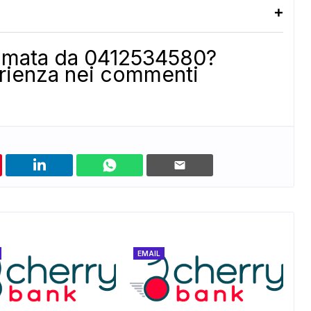
iamata da 0412534580?
erienza nei commenti
EMAIL