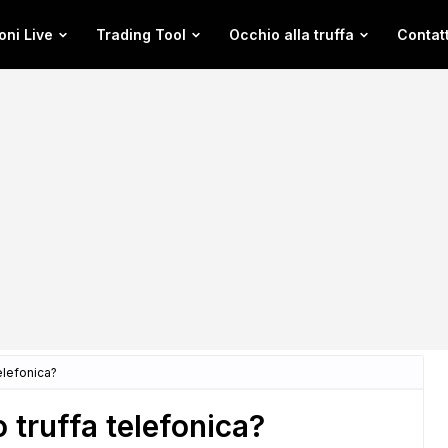
oni Live
Trading Tool
Occhio alla truffa
Contatt
elefonica?
truffa telefonica?