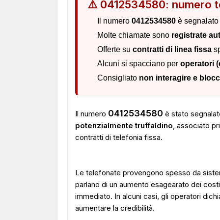
⚠️ 0412534580: numero t
Il numero
0412534580
è segnalat
Molte chiamate sono
registrate a
Offerte su
contratti di linea fissa
sp
Alcuni si spacciano per
operatori 
Consigliato
non interagire e bloc
0412534580
Il numero
è stato segnala
potenzialmente truffaldino
, associato p
contratti di telefonia fissa.
Le telefonate provengono spesso da siste
parlano di un aumento esagearato dei costi
immediato. In alcuni casi, gli operatori di
aumentare la credibilità.