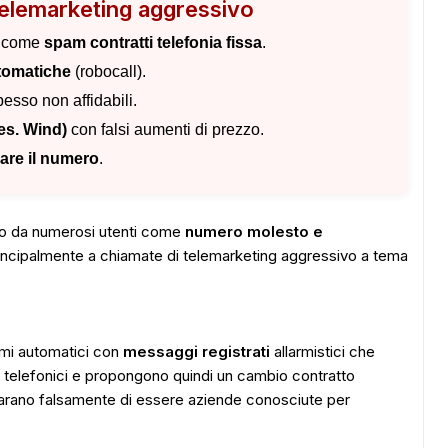
elemarketing aggressivo
o come
spam contratti telefonia fissa
.
utomatiche
(robocall).
esso non affidabili.
(es. Wind)
con falsi aumenti di prezzo.
care il numero
.
to da numerosi utenti come
numero molesto e
rincipalmente a chiamate di telemarketing aggressivo a tema
mi automatici con
messaggi registrati
allarmistici che
 telefonici e propongono quindi un cambio contratto
chiarano falsamente di essere aziende conosciute per