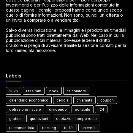
investimenti e per l'utilizzo delle informazioni contenute in
queste pagine. I consigli proposti hanno come unico scopo
quello di fornire informazioni. Non sono, quindi, un'offerta o
un invito a comprare o a vendere titoli.
Salvo diversa indicazione, le immagini e i prodotti multimediali
pubblicati sono tratti direttamente dal Web. Nel caso in cui la
pubblicazione di tali materiali dovesse ledere il diritto
d'autore si prega di avvisare tramite la sezione contatti per la
loro immediata rimozione.
Labels
2026
Ftse mib
book
calcolatore
calendario economico
cedola
chiamata
coupon
detrazione fiscale
dividendo
editabile
f24
grafico
quotazioni
quotazioni tempo reale
raccomandata
tracking
truffa
unicredit