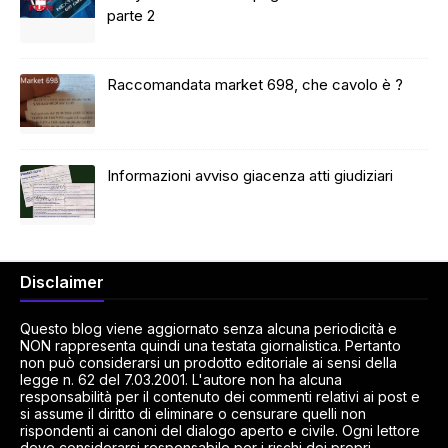
parte 2
Raccomandata market 698, che cavolo è ?
Informazioni avviso giacenza atti giudiziari
Disclaimer
Questo blog viene aggiornato senza alcuna periodicità e
NON rappresenta quindi una testata giornalistica. Pertanto
non può considerarsi un prodotto editoriale ai sensi della
legge n. 62 del 7.03.2001. L'autore non ha alcuna
responsabilità per il contenuto dei commenti relativi ai post e
si assume il diritto di eliminare o censurare quelli non
rispondenti ai canoni del dialogo aperto e civile. Ogni lettore
deve considerarsi responsabile per i rischi dei propri