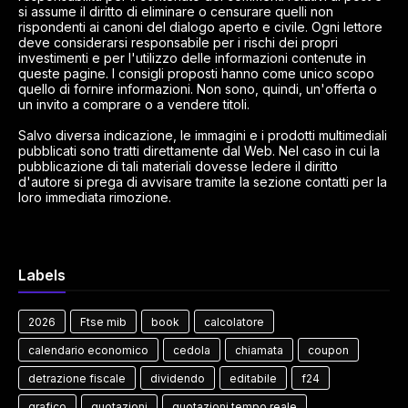
si assume il diritto di eliminare o censurare quelli non
rispondenti ai canoni del dialogo aperto e civile. Ogni lettore
deve considerarsi responsabile per i rischi dei propri
investimenti e per l'utilizzo delle informazioni contenute in
queste pagine. I consigli proposti hanno come unico scopo
quello di fornire informazioni. Non sono, quindi, un'offerta o
un invito a comprare o a vendere titoli.
Salvo diversa indicazione, le immagini e i prodotti multimediali
pubblicati sono tratti direttamente dal Web. Nel caso in cui la
pubblicazione di tali materiali dovesse ledere il diritto
d'autore si prega di avvisare tramite la sezione contatti per la
loro immediata rimozione.
Labels
2026
Ftse mib
book
calcolatore
calendario economico
cedola
chiamata
coupon
detrazione fiscale
dividendo
editabile
f24
grafico
quotazioni
quotazioni tempo reale