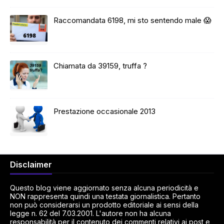
Raccomandata 6198, mi sto sentendo male 😱
Chiamata da 39159, truffa ?
Prestazione occasionale 2013
Disclaimer
Questo blog viene aggiornato senza alcuna periodicità e
NON rappresenta quindi una testata giornalistica. Pertanto
non può considerarsi un prodotto editoriale ai sensi della
legge n. 62 del 7.03.2001. L'autore non ha alcuna
responsabilità per il contenuto dei commenti relativi ai post e