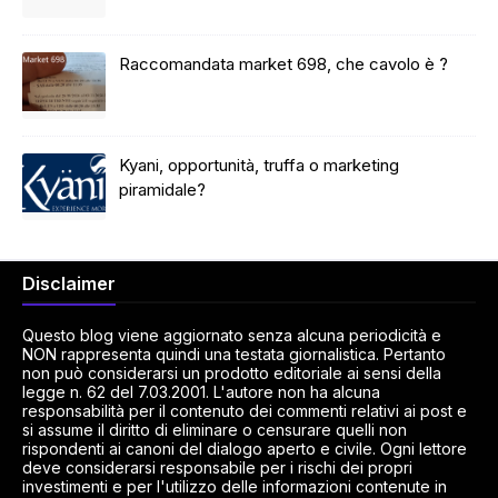
Raccomandata market 698, che cavolo è ?
Kyani, opportunità, truffa o marketing
piramidale?
Disclaimer
Questo blog viene aggiornato senza alcuna periodicità e
NON rappresenta quindi una testata giornalistica. Pertanto
non può considerarsi un prodotto editoriale ai sensi della
legge n. 62 del 7.03.2001. L'autore non ha alcuna
responsabilità per il contenuto dei commenti relativi ai post e
si assume il diritto di eliminare o censurare quelli non
rispondenti ai canoni del dialogo aperto e civile. Ogni lettore
deve considerarsi responsabile per i rischi dei propri
investimenti e per l'utilizzo delle informazioni contenute in