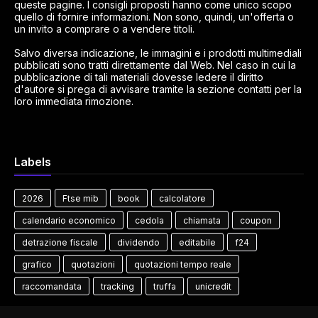
queste pagine. I consigli proposti hanno come unico scopo
quello di fornire informazioni. Non sono, quindi, un'offerta o
un invito a comprare o a vendere titoli.
Salvo diversa indicazione, le immagini e i prodotti multimediali
pubblicati sono tratti direttamente dal Web. Nel caso in cui la
pubblicazione di tali materiali dovesse ledere il diritto
d'autore si prega di avvisare tramite la sezione contatti per la
loro immediata rimozione.
Labels
2026
Ftse mib
book
calcolatore
calendario economico
cedola
chiamata
coupon
detrazione fiscale
dividendo
editabile
f24
grafico
quotazioni
quotazioni tempo reale
raccomandata
tracking
truffa
unicredit