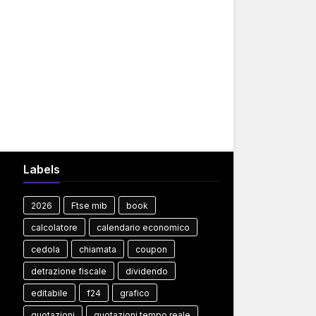
Labels
2026
Ftse mib
book
calcolatore
calendario economico
cedola
chiamata
coupon
detrazione fiscale
dividendo
editabile
f24
grafico
quotazioni
quotazioni tempo reale