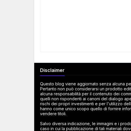
Disclaimer
Questo blog viene aggiornato senza alcuna peri
Pertanto non può considerarsi un prodotto edito
alcuna responsabilità per il contenuto dei commen
quelli non rispondenti ai canoni del dialogo ape
rischi dei propri investimenti e per l'utilizzo d
hanno come unico scopo quello di fornire infor
vendere titoli.
Salvo diversa indicazione, le immagini e i prodot
caso in cui la pubblicazione di tali materiali dov