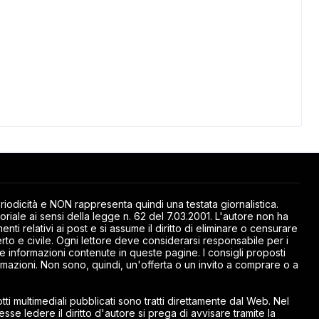
odicità e NON rappresenta quindi una testata giornalistica.
riale ai sensi della legge n. 62 del 7.03.2001. L'autore non ha
ti relativi ai post e si assume il diritto di eliminare o censurare
rto e civile. Ogni lettore deve considerarsi responsabile per i
elle informazioni contenute in queste pagine. I consigli proposti
mazioni. Non sono, quindi, un'offerta o un invito a comprare o a
ti multimediali pubblicati sono tratti direttamente dal Web. Nel
esse ledere il diritto d'autore si prega di avvisare tramite la