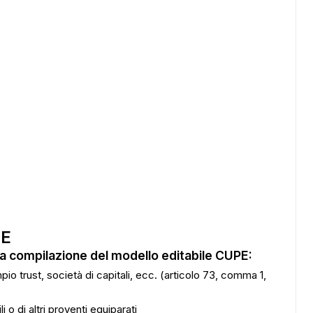
PE
lla compilazione del modello editabile CUPE:
o trust, società di capitali, ecc. (articolo 73, comma 1,
ADS
 o di altri proventi equiparati