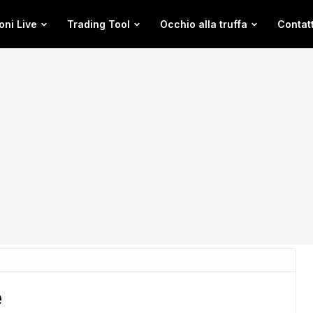
oni Live
Trading Tool
Occhio alla truffa
Contatt
e