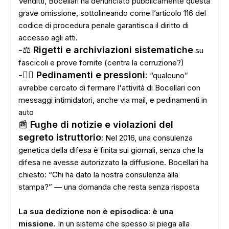
Venditti, Bocellari ha denunciato pubblicamente questa
grave omissione, sottolineando come l’articolo 116 del
codice di procedura penale garantisca il diritto di
accesso agli atti.
-⚖️
Rigetti e archiviazioni sistematiche
su
fascicoli e prove fornite (centra la corruzione?)
-🕵️‍♀️
Pedinamenti e pressioni
:
“qualcuno”
avrebbe cercato di fermare l'attività di Bocellari con
messaggi intimidatori, anche via mail, e pedinamenti in
auto
📰
Fughe di notizie e violazioni del
segreto istruttorio
:
Nel 2016, una consulenza
genetica della difesa è finita sui giornali, senza che la
difesa ne avesse autorizzato la diffusione. Bocellari ha
chiesto: “Chi ha dato la nostra consulenza alla
stampa?” — una domanda che resta senza risposta
La sua dedizione non è episodica: è una
missione
. In un sistema che spesso si piega alla