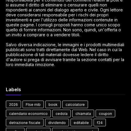
si assume il diritto di eliminare o censurare quelli non
rispondenti ai canoni del dialogo aperto e civile. Ogni lettore
deve considerarsi responsabile per i rischi dei propri
investimenti e per l'utilizzo delle informazioni contenute in
queste pagine. I consigli proposti hanno come unico scopo
quello di fornire informazioni. Non sono, quindi, un'offerta o
un invito a comprare o a vendere titoli.
Salvo diversa indicazione, le immagini e i prodotti multimediali
pubblicati sono tratti direttamente dal Web. Nel caso in cui la
pubblicazione di tali materiali dovesse ledere il diritto
d'autore si prega di avvisare tramite la sezione contatti per la
loro immediata rimozione.
Labels
2026
Ftse mib
book
calcolatore
calendario economico
cedola
chiamata
coupon
detrazione fiscale
dividendo
editabile
f24