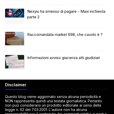
Nexyiu ha smesso di pagare - Maxi inchiesta
parte 2
Raccomandata market 698, che cavolo è ?
Informazioni avviso giacenza atti giudiziari
Disclaimer
Questo blog viene aggiornato senza alcuna periodicità e
NON rappresenta quindi una testata giornalistica. Pertanto
non può considerarsi un prodotto editoriale ai sensi della
legge n. 62 del 7.03.2001. L'autore non ha alcuna
responsabilità per il contenuto dei commenti relativi ai post e