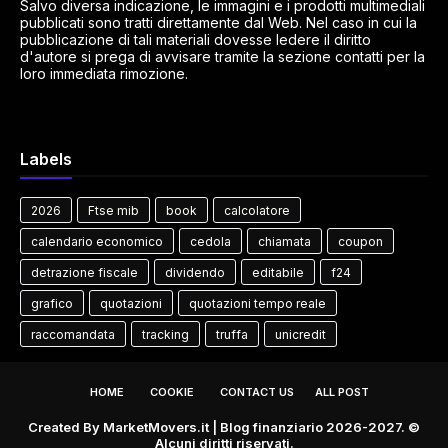
Salvo diversa indicazione, le immagini e i prodotti multimediali
pubblicati sono tratti direttamente dal Web. Nel caso in cui la
pubblicazione di tali materiali dovesse ledere il diritto
d'autore si prega di avvisare tramite la sezione contatti per la
loro immediata rimozione.
Labels
2026
Ftse mib
book
calcolatore
calendario economico
cedola
chiamata
coupon
detrazione fiscale
dividendo
editabile
f24
grafico
quotazioni
quotazioni tempo reale
raccomandata
tracking
truffa
unicredit
HOME
COOKIE
CONTACT US
ALL POST
Created By
MarketMovers.it
| Blog finanziario 2026-2027. ©
Alcuni diritti riservati.