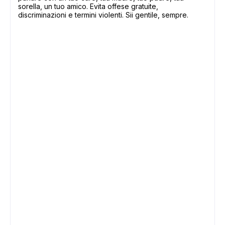
sorella, un tuo amico. Evita offese gratuite,
discriminazioni e termini violenti. Sii gentile, sempre.