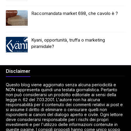
Raccomandata market 698, che cavolo è ?
Kyani, opportunità, truffa o marketing
piramidale?
Disclaimer
Questo blog viene aggiornato senza alcuna periodicità e
NON rappresenta quindi una testata giornalistica. Pertanto
non può considerarsi un prodotto editoriale ai sensi della
legge n. 62 del 7.03.2001. L'autore non ha alcuna
responsabilità per il contenuto dei commenti relativi ai post e
si assume il diritto di eliminare o censurare quelli non
rispondenti ai canoni del dialogo aperto e civile. Ogni lettore
deve considerarsi responsabile per i rischi dei propri
investimenti e per l'utilizzo delle informazioni contenute in
queste pagine. I consigli proposti hanno come unico scopo