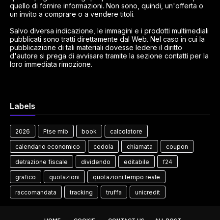
quello di fornire informazioni. Non sono, quindi, un'offerta o
un invito a comprare o a vendere titoli.
Salvo diversa indicazione, le immagini e i prodotti multimediali
pubblicati sono tratti direttamente dal Web. Nel caso in cui la
pubblicazione di tali materiali dovesse ledere il diritto
d'autore si prega di avvisare tramite la sezione contatti per la
loro immediata rimozione.
Labels
2026
Ftse mib
book
calcolatore
calendario economico
cedola
chiamata
coupon
detrazione fiscale
dividendo
editabile
f24
grafico
quotazioni
quotazioni tempo reale
raccomandata
tracking
truffa
unicredit