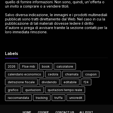
quello di fornire informazioni. Non sono, quindi, un'offerta o
un invito a comprare o a vendere titoli.
Salvo diversa indicazione, le immagini e i prodotti multimediali
pubblicati sono tratti direttamente dal Web. Nel caso in cui la
pubblicazione di tali materiali dovesse ledere il diritto
d'autore si prega di avvisare tramite la sezione contatti per la
loro immediata rimozione.
Labels
2026
Ftse mib
book
calcolatore
calendario economico
cedola
chiamata
coupon
detrazione fiscale
dividendo
editabile
f24
grafico
quotazioni
quotazioni tempo reale
raccomandata
tracking
truffa
unicredit
HOME
COOKIE
CONTACT US
ALL POST