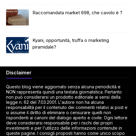
Raccomandata market 698, che cavolo è ?
Kyani, opportunità, truffa o marketing
piramidale?
Disclaimer
Questo blog viene aggiornato senza alcuna periodicità e
NON rappresenta quindi una testata giornalistica. Pertanto
non può considerarsi un prodotto editoriale ai sensi della
legge n. 62 del 7.03.2001. L'autore non ha alcuna
responsabilità per il contenuto dei commenti relativi ai post e
si assume il diritto di eliminare o censurare quelli non
rispondenti ai canoni del dialogo aperto e civile. Ogni lettore
deve considerarsi responsabile per i rischi dei propri
investimenti e per l'utilizzo delle informazioni contenute in
queste pagine. I consigli proposti hanno come unico scopo