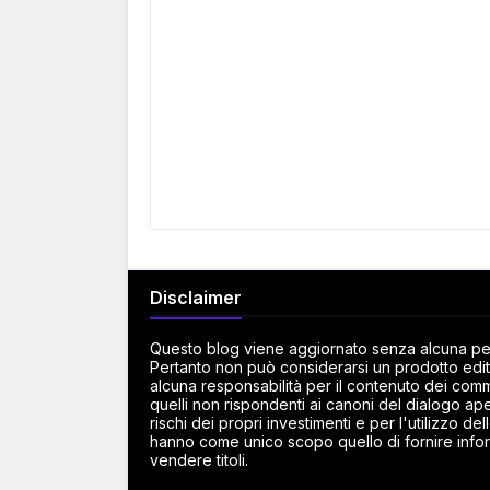
Disclaimer
Questo blog viene aggiornato senza alcuna peri
Pertanto non può considerarsi un prodotto edito
alcuna responsabilità per il contenuto dei commen
quelli non rispondenti ai canoni del dialogo ape
rischi dei propri investimenti e per l'utilizzo d
hanno come unico scopo quello di fornire infor
vendere titoli.