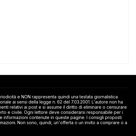
odicità e NON rappresenta quindi una testata giornalistica.
riale ai sensi della legge n. 62 del 7.03.2001. L'autore non ha
ti relativi ai post e si assume il diritto di eliminare o censurare
rto e civile. Ogni lettore deve considerarsi responsabile per i
elle informazioni contenute in queste pagine. I consigli proposti
mazioni. Non sono, quindi, un'offerta o un invito a comprare o a