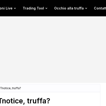
oni Live
Trading Tool
Occhio alla truffa
Contatt
notice, truffa?
otice, truffa?