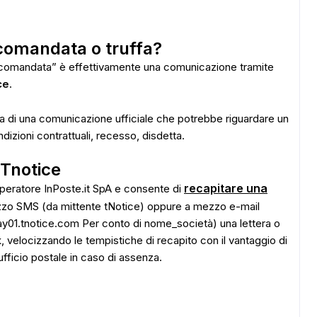
comandata o truffa?
comandata” è effettivamente una comunicazione tramite
ce
.
a di una comunicazione ufficiale che potrebbe riguardare un
dizioni contrattuali, recesso, disdetta.
 Tnotice
recapitare una
’operatore InPoste.it SpA e consente di
zo SMS (da mittente tNotice) oppure a mezzo e-mail
lay01.tnotice.com Per conto di nome_società) una lettera o
k, velocizzando le tempistiche di recapito con il vantaggio di
ufficio postale in caso di assenza.