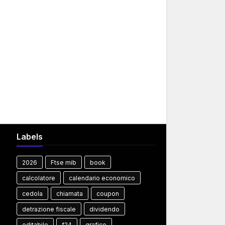
Labels
2026
Ftse mib
book
calcolatore
calendario economico
cedola
chiamata
coupon
detrazione fiscale
dividendo
editabile
f24
grafico