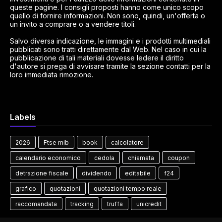
queste pagine. I consigli proposti hanno come unico scopo
quello di fornire informazioni. Non sono, quindi, un'offerta o
un invito a comprare o a vendere titoli.
Salvo diversa indicazione, le immagini e i prodotti multimediali
pubblicati sono tratti direttamente dal Web. Nel caso in cui la
pubblicazione di tali materiali dovesse ledere il diritto
d'autore si prega di avvisare tramite la sezione contatti per la
loro immediata rimozione.
Labels
2026
Ftse mib
book
calcolatore
calendario economico
cedola
chiamata
coupon
detrazione fiscale
dividendo
editabile
f24
grafico
quotazioni
quotazioni tempo reale
raccomandata
tracking
truffa
unicredit