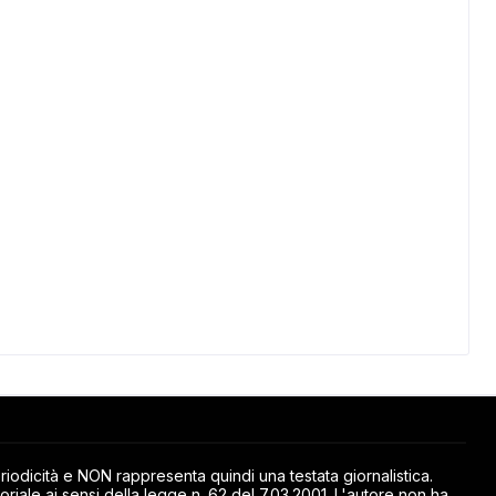
odicità e NON rappresenta quindi una testata giornalistica.
riale ai sensi della legge n. 62 del 7.03.2001. L'autore non ha