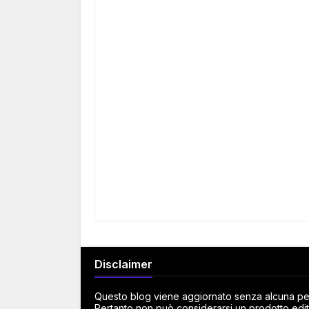
Disclaimer
Questo blog viene aggiornato senza alcuna peri
Pertanto non può considerarsi un prodotto edito