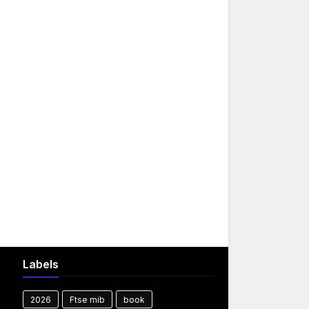
Labels
2026
Ftse mib
book