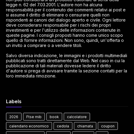
legge n. 62 del 7.03.2001. L'autore non ha alcuna
responsabilità per il contenuto dei commenti relativi ai post e
si assume il diritto di eliminare o censurare quelli non
rispondenti ai canoni del dialogo aperto e civile. Ogni lettore
deve considerarsi responsabile per i rischi dei propri
investimenti e per l'utilizzo delle informazioni contenute in
queste pagine. I consigli proposti hanno come unico scopo
quello di fornire informazioni. Non sono, quindi, un'offerta o
un invito a comprare o a vendere titoli.
Salvo diversa indicazione, le immagini e i prodotti multimediali
pubblicati sono tratti direttamente dal Web. Nel caso in cui la
pubblicazione di tali materiali dovesse ledere il diritto
d'autore si prega di avvisare tramite la sezione contatti per la
loro immediata rimozione.
Labels
2026
Ftse mib
book
calcolatore
calendario economico
cedola
chiamata
coupon