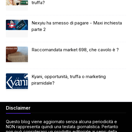
truffa?
Nexyiu ha smesso di pagare - Maxi inchiesta
parte 2
Raccomandata market 698, che cavolo è ?
Kyani, opportunità, truffa o marketing
piramidale?
Disclaimer
Questo blog viene aggiornato senza alcuna periodicità e
NON rappresenta quindi una testata giornalistica. Pertanto
non può considerarsi un prodotto editoriale ai sensi della