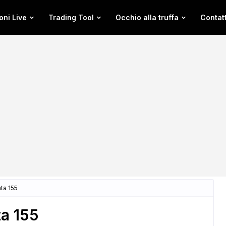
oni Live
Trading Tool
Occhio alla truffa
Contatt
ta 155
a 155