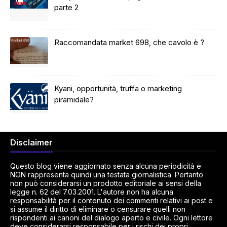
parte 2
Raccomandata market 698, che cavolo è ?
Kyani, opportunità, truffa o marketing
piramidale?
Disclaimer
Questo blog viene aggiornato senza alcuna periodicità e
NON rappresenta quindi una testata giornalistica. Pertanto
non può considerarsi un prodotto editoriale ai sensi della
legge n. 62 del 7.03.2001. L'autore non ha alcuna
responsabilità per il contenuto dei commenti relativi ai post e
si assume il diritto di eliminare o censurare quelli non
rispondenti ai canoni del dialogo aperto e civile. Ogni lettore
deve considerarsi responsabile per i rischi dei propri