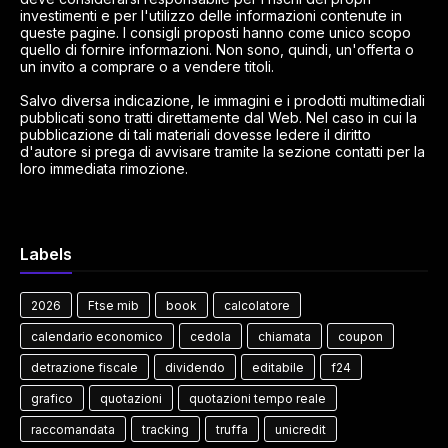
investimenti e per l'utilizzo delle informazioni contenute in
queste pagine. I consigli proposti hanno come unico scopo
quello di fornire informazioni. Non sono, quindi, un'offerta o
un invito a comprare o a vendere titoli.
Salvo diversa indicazione, le immagini e i prodotti multimediali
pubblicati sono tratti direttamente dal Web. Nel caso in cui la
pubblicazione di tali materiali dovesse ledere il diritto
d'autore si prega di avvisare tramite la sezione contatti per la
loro immediata rimozione.
Labels
2026
Ftse mib
book
calcolatore
calendario economico
cedola
chiamata
coupon
detrazione fiscale
dividendo
editabile
f24
grafico
quotazioni
quotazioni tempo reale
raccomandata
tracking
truffa
unicredit