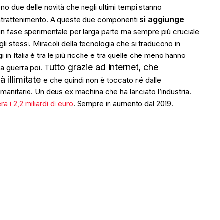
ono due delle novità che negli ultimi tempi stanno
si aggiunge
l’intrattenimento. A queste due componenti
 in fase sperimentale per larga parte ma sempre più cruciale
egli stessi. Miracoli della tecnologia che si traducono in
i in Italia è tra le più ricche e tra quelle che meno hanno
utto grazie ad internet, che
la guerra poi. T
à illimitate
e che quindi non è toccato né dalle
anitarie. Un deus ex machina che ha lanciato l’industria.
ra i 2,2 miliardi di euro
. Sempre in aumento dal 2019.