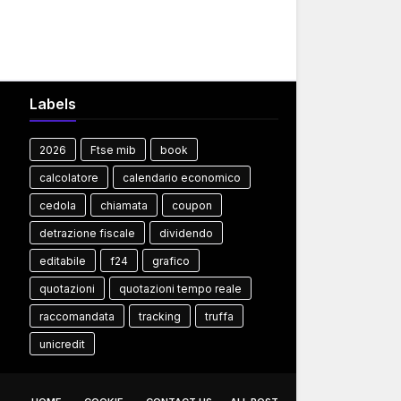
Labels
2026
Ftse mib
book
calcolatore
calendario economico
cedola
chiamata
coupon
detrazione fiscale
dividendo
editabile
f24
grafico
quotazioni
quotazioni tempo reale
raccomandata
tracking
truffa
unicredit