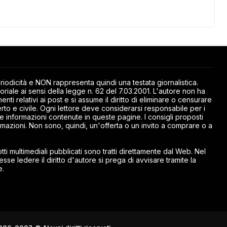
odicità e NON rappresenta quindi una testata giornalistica.
riale ai sensi della legge n. 62 del 7.03.2001. L'autore non ha
ti relativi ai post e si assume il diritto di eliminare o censurare
rto e civile. Ogni lettore deve considerarsi responsabile per i
elle informazioni contenute in queste pagine. I consigli proposti
mazioni. Non sono, quindi, un'offerta o un invito a comprare o a
ti multimediali pubblicati sono tratti direttamente dal Web. Nel
esse ledere il diritto d'autore si prega di avvisare tramite la
e.