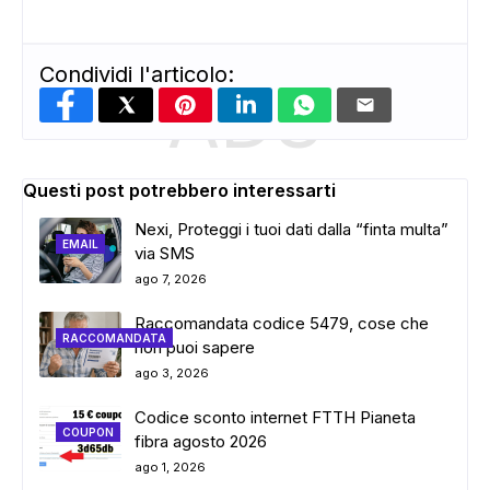
Condividi l'articolo:
ADS
Questi post potrebbero interessarti
Nexi, Proteggi i tuoi dati dalla “finta multa”
EMAIL
via SMS
ago 7, 2026
Raccomandata codice 5479, cose che
RACCOMANDATA
non puoi sapere
ago 3, 2026
Codice sconto internet FTTH Pianeta
COUPON
fibra agosto 2026
ago 1, 2026