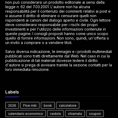
non può considerarsi un prodotto editoriale ai sensi della
legge n. 62 del 7.03.2001. L'autore non ha alcuna
responsabilità per il contenuto dei commenti relativi ai post e
si assume il diritto di eliminare o censurare quelli non
rispondenti ai canoni del dialogo aperto e civile. Ogni lettore
deve considerarsi responsabile per i rischi dei propri
investimenti e per l'utilizzo delle informazioni contenute in
queste pagine. I consigli proposti hanno come unico scopo
quello di fornire informazioni. Non sono, quindi, un'offerta o
un invito a comprare o a vendere titoli.
Salvo diversa indicazione, le immagini e i prodotti multimediali
pubblicati sono tratti direttamente dal Web. Nel caso in cui la
pubblicazione di tali materiali dovesse ledere il diritto
d'autore si prega di avvisare tramite la sezione contatti per la
loro immediata rimozione.
Labels
2026
Ftse mib
book
calcolatore
calendario economico
cedola
chiamata
coupon