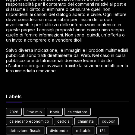
responsabilità per il contenuto dei commenti relativi ai post e
si assume il diritto di eliminare o censurare quelli non
rispondenti ai canoni del dialogo aperto e civile. Ogni lettore
deve considerarsi responsabile per i rischi dei propri
investimenti e per l'utilizzo delle informazioni contenute in
queste pagine. I consigli proposti hanno come unico scopo
quello di fornire informazioni. Non sono, quindi, un'offerta o
un invito a comprare o a vendere titoli.
Salvo diversa indicazione, le immagini e i prodotti multimediali
pubblicati sono tratti direttamente dal Web. Nel caso in cui la
pubblicazione di tali materiali dovesse ledere il diritto
d'autore si prega di avvisare tramite la sezione contatti per la
loro immediata rimozione.
Labels
2026
Ftse mib
book
calcolatore
calendario economico
cedola
chiamata
coupon
detrazione fiscale
dividendo
editabile
f24