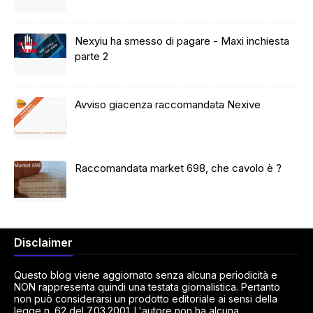
Nexyiu ha smesso di pagare - Maxi inchiesta
parte 2
Avviso giacenza raccomandata Nexive
Raccomandata market 698, che cavolo è ?
Disclaimer
Questo blog viene aggiornato senza alcuna periodicità e
NON rappresenta quindi una testata giornalistica. Pertanto
non può considerarsi un prodotto editoriale ai sensi della
legge n. 62 del 7.03.2001. L'autore non ha alcuna