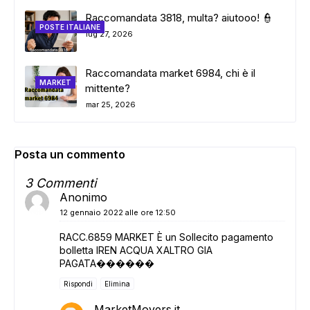
Raccomandata 3818, multa? aiutooo! 👮
POSTE ITALIANE
lug 27, 2026
Raccomandata market 6984, chi è il
MARKET
mittente?
mar 25, 2026
Posta un commento
3 Commenti
Anonimo
12 gennaio 2022 alle ore 12:50
RACC.6859 MARKET È un Sollecito pagamento
bolletta IREN ACQUA XALTRO GIA
PAGATA������
Rispondi
Elimina
MarketMovers.it