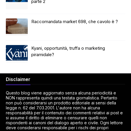
parte 2
Raccomandata market 698, che cavolo è ?
Kyani, opportunità, truffa o marketing
piramidale?
Disclaimer
Questo blog viene aggiornato senza alcuna periodicità e
NON rappresenta quindi una testata giornalistica. Pertanto
non può considerarsi un prodotto editoriale ai sensi della
legge n. 62 del 7.03.2001. L'autore non ha alcuna
responsabilità per il contenuto dei commenti relativi ai post e
si assume il diritto di eliminare o censurare quelli non
rispondenti ai canoni del dialogo aperto e civile. Ogni lettore
deve considerarsi responsabile per i rischi dei propri