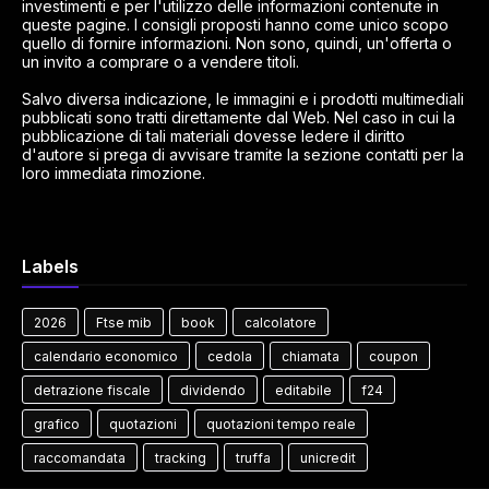
investimenti e per l'utilizzo delle informazioni contenute in
queste pagine. I consigli proposti hanno come unico scopo
quello di fornire informazioni. Non sono, quindi, un'offerta o
un invito a comprare o a vendere titoli.
Salvo diversa indicazione, le immagini e i prodotti multimediali
pubblicati sono tratti direttamente dal Web. Nel caso in cui la
pubblicazione di tali materiali dovesse ledere il diritto
d'autore si prega di avvisare tramite la sezione contatti per la
loro immediata rimozione.
Labels
2026
Ftse mib
book
calcolatore
calendario economico
cedola
chiamata
coupon
detrazione fiscale
dividendo
editabile
f24
grafico
quotazioni
quotazioni tempo reale
raccomandata
tracking
truffa
unicredit