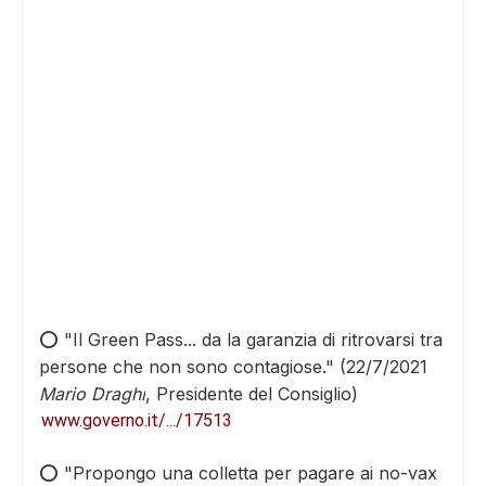
⭕ "
Il Green Pass... da la garanzia di ritrovarsi tra
persone che non sono contagiose
." (22/7/2021
ADS
Mario Draghi
, Presidente del Consiglio)
www.governo.it/.../17513
⭕️ "
Propongo una colletta per pagare ai no-vax