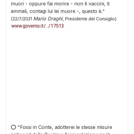
muori - oppure fai morire - non ti vaccini, ti
ammali, contagi lui lei muore -, questo è.
"
Mario Draghi
(22/7/2021
, Presidente del Consiglio)
www.governo.it/.../17513
⭕️ "
Fossi in Conte, adotterei le stesse misure