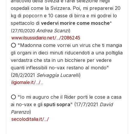
anticovid della Svezia e farei selezione negli
ospedali come la Svizzera. Poi, mi preparerei 20
kg di popcorn e 10 casse di birra e mi godrei lo
spettacolo di
vedervi morire come mosche
"
Andrea Scanzi
(27/10/2020
)
www.ilsussidiario.net/.../2086245
⭕️ "
Madonna come vorrei un virus che ti mangia
gli organi in dieci minuti riducendoti a una poltiglia
verdastra che sta in un bicchiere per vedere
quanti inflessibili no-vax restano al mondo
"
(28/2/2021
Selvaggia Lucarelli
)
ilgiornale.it/.../...
⭕️ "
Io mi auguro che il Rider porti le cose a casa
ai no-vax e gli
sputi sopra
" (17/7/2021
David
Parenzo
)
secoloditalia.it/.../