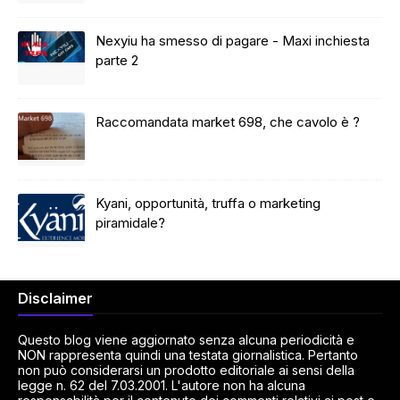
Nexyiu ha smesso di pagare - Maxi inchiesta
parte 2
Raccomandata market 698, che cavolo è ?
Kyani, opportunità, truffa o marketing
piramidale?
Disclaimer
Questo blog viene aggiornato senza alcuna periodicità e
NON rappresenta quindi una testata giornalistica. Pertanto
non può considerarsi un prodotto editoriale ai sensi della
legge n. 62 del 7.03.2001. L'autore non ha alcuna