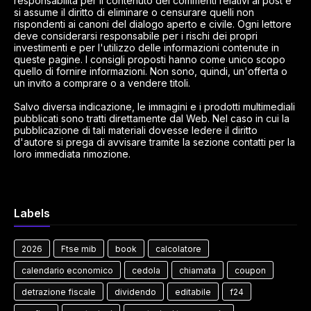
responsabilità per il contenuto dei commenti relativi ai post e
si assume il diritto di eliminare o censurare quelli non
rispondenti ai canoni del dialogo aperto e civile. Ogni lettore
deve considerarsi responsabile per i rischi dei propri
investimenti e per l'utilizzo delle informazioni contenute in
queste pagine. I consigli proposti hanno come unico scopo
quello di fornire informazioni. Non sono, quindi, un'offerta o
un invito a comprare o a vendere titoli.
Salvo diversa indicazione, le immagini e i prodotti multimediali
pubblicati sono tratti direttamente dal Web. Nel caso in cui la
pubblicazione di tali materiali dovesse ledere il diritto
d'autore si prega di avvisare tramite la sezione contatti per la
loro immediata rimozione.
Labels
2026
Ftse mib
book
calcolatore
calendario economico
cedola
chiamata
coupon
detrazione fiscale
dividendo
editabile
f24