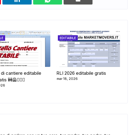
LE
EDITABILE
 di cantiere editabile
RLI 2026 editabile gratis
mar 18, 2026
is 🚧🦺👷🏼‍♂️
026