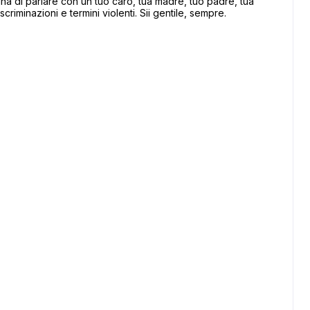
 di parlare con un tuo caro, tua madre, tuo padre, tua
scriminazioni e termini violenti. Sii gentile, sempre.