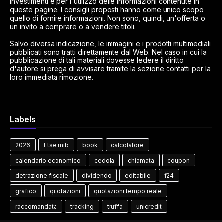
investimenti e per l'utilizzo delle informazioni contenute in
queste pagine. I consigli proposti hanno come unico scopo
quello di fornire informazioni. Non sono, quindi, un'offerta o
un invito a comprare o a vendere titoli.
Salvo diversa indicazione, le immagini e i prodotti multimediali
pubblicati sono tratti direttamente dal Web. Nel caso in cui la
pubblicazione di tali materiali dovesse ledere il diritto
d'autore si prega di avvisare tramite la sezione contatti per la
loro immediata rimozione.
Labels
2026
Ftse mib
book
calcolatore
calendario economico
cedola
chiamata
coupon
detrazione fiscale
dividendo
editabile
f24
grafico
quotazioni
quotazioni tempo reale
raccomandata
tracking
truffa
unicredit