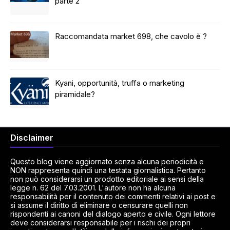
parte 2
Raccomandata market 698, che cavolo è ?
Kyani, opportunità, truffa o marketing
piramidale?
Disclaimer
Questo blog viene aggiornato senza alcuna periodicità e
NON rappresenta quindi una testata giornalistica. Pertanto
non può considerarsi un prodotto editoriale ai sensi della
legge n. 62 del 7.03.2001. L'autore non ha alcuna
responsabilità per il contenuto dei commenti relativi ai post e
si assume il diritto di eliminare o censurare quelli non
rispondenti ai canoni del dialogo aperto e civile. Ogni lettore
deve considerarsi responsabile per i rischi dei propri