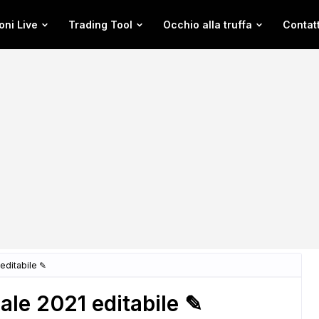
oni Live
Trading Tool
Occhio alla truffa
Contatt
editabile ✎
ale 2021 editabile ✎