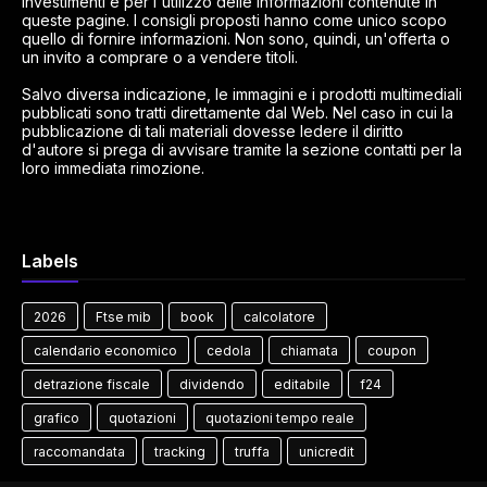
investimenti e per l'utilizzo delle informazioni contenute in
queste pagine. I consigli proposti hanno come unico scopo
quello di fornire informazioni. Non sono, quindi, un'offerta o
un invito a comprare o a vendere titoli.
Salvo diversa indicazione, le immagini e i prodotti multimediali
pubblicati sono tratti direttamente dal Web. Nel caso in cui la
pubblicazione di tali materiali dovesse ledere il diritto
d'autore si prega di avvisare tramite la sezione contatti per la
loro immediata rimozione.
Labels
2026
Ftse mib
book
calcolatore
calendario economico
cedola
chiamata
coupon
detrazione fiscale
dividendo
editabile
f24
grafico
quotazioni
quotazioni tempo reale
raccomandata
tracking
truffa
unicredit