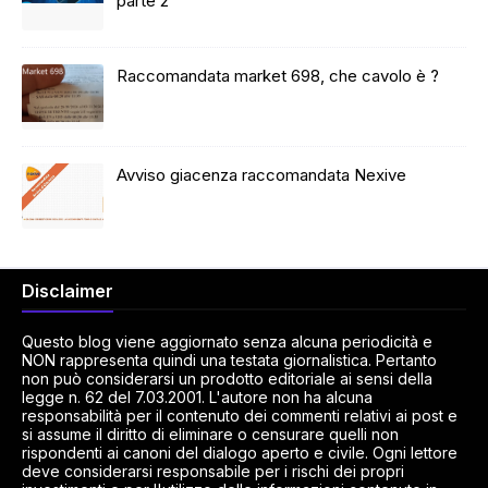
parte 2
Raccomandata market 698, che cavolo è ?
Avviso giacenza raccomandata Nexive
Disclaimer
Questo blog viene aggiornato senza alcuna periodicità e
NON rappresenta quindi una testata giornalistica. Pertanto
non può considerarsi un prodotto editoriale ai sensi della
legge n. 62 del 7.03.2001. L'autore non ha alcuna
responsabilità per il contenuto dei commenti relativi ai post e
si assume il diritto di eliminare o censurare quelli non
rispondenti ai canoni del dialogo aperto e civile. Ogni lettore
deve considerarsi responsabile per i rischi dei propri